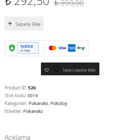
Orijinal
Şu
₺
292,50
₺
390,00
fiyat:
andaki
₺ 390,00.
fiyat:
Sepete Ekle
₺ 292,50.
İstek Listeme Ekle
Product ID:
526
Stok kodu:
0014
Kategoriler:
Psikanaliz
,
Psikoloji
Etiketler:
Psikanaliz
Açıklama