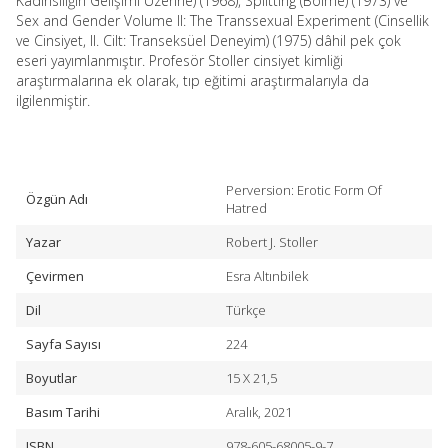
Kadınsılığın Gelişimi Üzerine) (1968),
Splitting
(Bölme) (1973) ve
Sex and Gender Volume II: The Transsexual Experiment
(Cinsellik
ve Cinsiyet, II. Cilt: Transeksüel Deneyim) (1975) dâhil pek çok
eseri yayımlanmıştır. Profesör Stoller cinsiyet kimliği
araştırmalarına ek olarak, tıp eğitimi araştırmalarıyla da
ilgilenmiştir.
Perversion: Erotic Form Of
Özgün Adı
Hatred
Yazar
Robert J. Stoller
Çevirmen
Esra Altınbilek
Dil
Türkçe
Sayfa Sayısı
224
Boyutlar
15 X 21,5
Basım Tarihi
Aralık, 2021
ISBN
978-605-68005-9-7