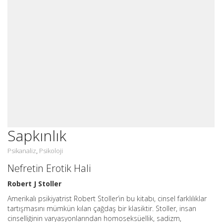
Sapkınlık
Psikanaliz
Psikoloji
,
Nefretin Erotik Hali
Robert J Stoller
Amerikalı psikiyatrist Robert Stoller’in bu kitabı, cinsel farklılıklar
tartışmasını mümkün kılan çağdaş bir klasiktir. Stoller, insan
cinselliğinin varyasyonlarından homoseksüellik, sadizm,