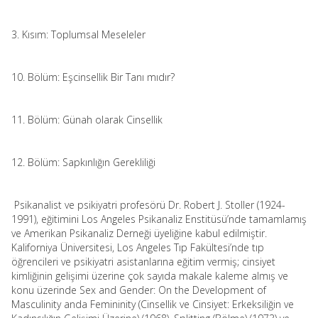
3. Kısım: Toplumsal Meseleler
10. Bölüm: Eşcinsellik Bir Tanı mıdır?
11. Bölüm: Günah olarak Cinsellik
12. Bölüm: Sapkınlığın Gerekliliği
Psikanalist ve psikiyatri profesörü Dr. Robert J. Stoller (1924-
1991), eğitimini Los Angeles Psikanaliz Enstitüsü’nde tamamlamış
ve Amerikan Psikanaliz Derneği üyeliğine kabul edilmiştir.
Kaliforniya Üniversitesi, Los Angeles Tıp Fakültesi’nde tıp
öğrencileri ve psikiyatri asistanlarına eğitim vermiş; cinsiyet
kimliğinin gelişimi üzerine çok sayıda makale kaleme almış ve
konu üzerinde
Sex and Gender: On the Development of
Masculinity anda Femininity
(Cinsellik ve Cinsiyet: Erkeksiliğin ve