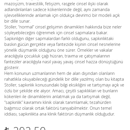
mazoşizm, travestilik, fetişizm, rasgele cinsel ilişki olarak
adlandırılanları sadece kökenlerinde değil, aynı zamanda
işlevselliklerinde anlamak için oldukça devrimci bir modeli açık
bir dille sunar.
Stoller, “normal” cinsel gelişimin dinamikleri hakkında bize neler
söyleyebileceğini öğrenmek için cinsel sapmalara bakar.
Sapkınlığın diğer sapmalardan farklı olduğunu, sapkınlıktaki
baskın gücün gerçekte veya fantezide kişinin cinsel nesnelerine
yönelik düşmanlık olduğunu öne sürer. Örnekler ve vakalar
aracılığıyla çocukluk çağı hüsran, travma ve çatışmalarının
fanteziler aracılığıyla nasıl yavaş yavaş cinsel hazza dönüştüğünü
gösterir.
Hem konunun uzmanlarının hem de alan dışından olanların
rahatlıkla okuyabileceği gündelik bir dille yazılmış olan bu kitapta
Stoller, sapkınlık konusundaki bilgi eksikliğini ve tartışmayı açık ve
özlü bir şekilde ele alıyor. Amacı, çeşitli sapıklıkları ve bunların
kökenleri ile dinamiklerini anlatmak ya da tartışmak değil,
“sapkınlık” kavramını klinik olarak tanımlamak; tezahürden
bağımsız olarak ortak faktörü tanıyabilmektir. Onun temel
iddiası, sapkınlıkta ana klinik faktörün düşmanlık olduğudur.