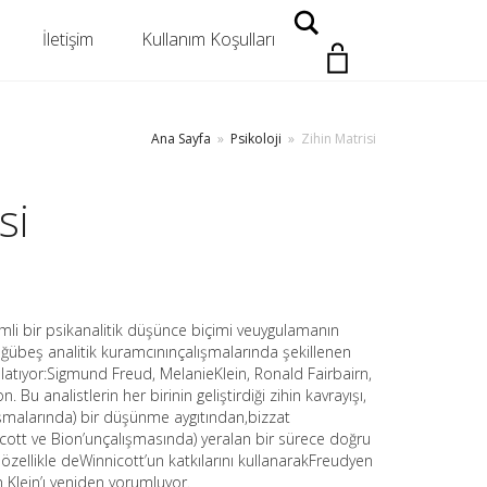
Search
İletişim
Kullanım Koşulları
Ana Sayfa
»
Psikoloji
»
Zihin Matrisi
si
mli bir psikanalitik düşünce biçimi veuygulamanın
ğübeş analitik kuramcınınçalışmalarında şekillenen
nlatıyor:Sigmund Freud, MelanieKlein, Ronald Fairbairn,
 Bu analistlerin her birinin geliştirdiği zihin kavrayışı,
lışmalarında) bir düşünme aygıtından,bizzat
tt ve Bion’unçalışmasında) yeralan bir sürece doğru
e özellikle deWinnicott’un katkılarını kullanarakFreudyen
 Klein’ı yeniden yorumluyor.