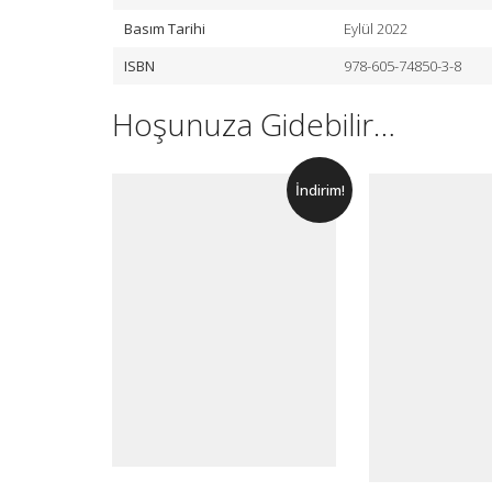
Basım Tarihi
Eylül 2022
ISBN
978-605-74850-3-8
Hoşunuza Gidebilir…
İndirim!