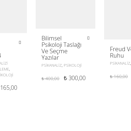
Bilimsel
Psikoloji Taslağı
Freud V
Ve Seçme
4
Ruhu
Yazılar
LIZI
PSIKANALIZ
,
PSIKANALIZ
PSIKOLOJI
,
LEME
IKOLOJI
₺
160,00
ORIJINAL
ŞU
₺
300,00
₺
400,00
FIYAT:
ANDAKI
RIJINAL
ŞU
165,00
₺ 400,00.
FIYAT:
IYAT:
ANDAKI
₺ 300,00.
 220,00.
FIYAT:
₺ 165,00.