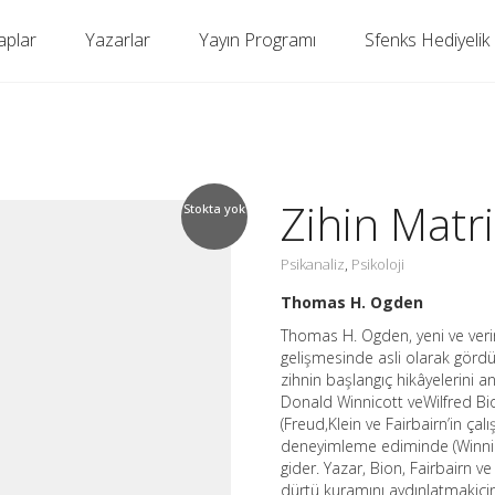
aplar
Yazarlar
Yayın Programı
Sfenks Hediyelik
Zihin Matri
Stokta yok
Psikanaliz
Psikoloji
,
Thomas H. Ogden
Thomas H. Ogden, yeni ve veri
gelişmesinde asli olarak gördü
zihnin başlangıç hikâyelerini a
Donald Winnicott veWilfred Bion.
(Freud,Klein ve Fairbairn’in ça
deneyimleme ediminde (Winnico
gider. Yazar, Bion, Fairbairn v
dürtü kuramını aydınlatmakiçin