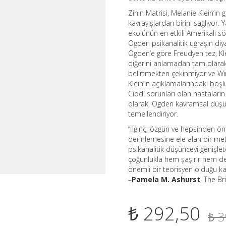
Zihin Matrisi, Melanie Klein’ın
kavrayışlardan birini sağlıyor. 
ekolünün en etkili Amerikalı s
Ogden psikanalitik uğraşın diy
Ogden’e göre Freudyen tez, Kle
diğerini anlamadan tam olarak a
belirtmekten çekinmiyor ve Winni
Klein’ın açıklamalarındaki boşl
Ciddi sorunları olan hastaların
olarak, Ogden kavramsal düşünc
temellendiriyor.
“İlginç, özgün ve hepsinden önem
derinlemesine ele alan bir meti
psikanalitik düşünceyi genişlet
çoğunlukla hem şaşırır hem de
önemli bir teorisyen olduğu kad
–
Pamela M. Ashurst
, The Br
₺
292,50
₺
3