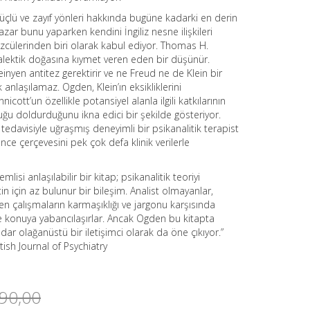
 güçlü ve zayıf yönleri hakkında bugüne kadarki en derin
Yazar bunu yaparken kendini İngiliz nesne ilişkileri
özcülerinden biri olarak kabul ediyor. Thomas H.
alektik doğasına kıymet veren eden bir düşünür.
inyen antitez gerektirir ve ne Freud ne de Klein bir
nlaşılamaz. Ogden, Klein’ın eksikliklerini
cott’un özellikle potansiyel alanla ilgili katkılarının
uğu doldurduğunu ikna edici bir şekilde gösteriyor.
 tedavisiyle uğraşmış deneyimli bir psikanalitik terapist
e çerçevesini pek çok defa klinik verilerle
lisi anlaşılabilir bir kitap; psikanalitik teoriyi
n için az bulunur bir bileşim. Analist olmayanlar,
en çalışmaların karmaşıklığı ve jargonu karşısında
 konuya yabancılaşırlar. Ancak Ogden bu kitapta
ar olağanüstü bir iletişimci olarak da öne çıkıyor.”
itish Journal of Psychiatry
Orijinal
Şu
90,00