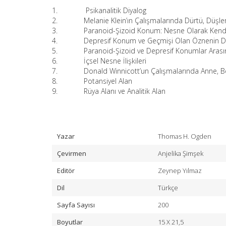
1. Psikanalitik Diyalog
2. Melanie Klein’ın Çalışmalarında Dürtü, Düşlem v
3. Paranoid-Şizoid Konum: Nesne Olarak Kendi
4. Depresif Konum ve Geçmişi Olan Öznenin D
5. Paranoid-Şizoid ve Depresif Konumlar Arası
6. İçsel Nesne İlişkileri
7. Donald Winnicott’un Çalışmalarında Anne, Be
8. Potansiyel Alan
9. Rüya Alanı ve Analitik Alan
Yazar
Thomas H. Ogden
Çevirmen
Anjelika Şimşek
Editör
Zeynep Yılmaz
Dil
Türkçe
Sayfa Sayısı
200
Boyutlar
15 X 21,5