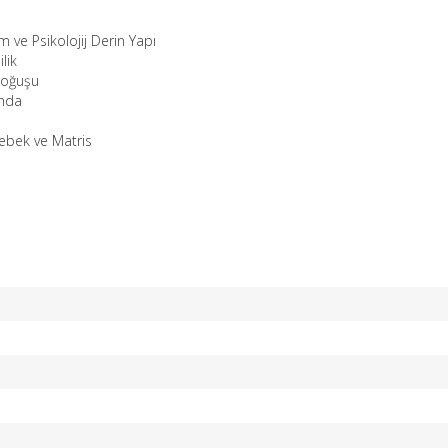
e Psikolojij Derin Yapı
lik
oğuşu
nda
bek ve Matris