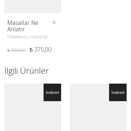
Masallar Ne
Anlatır
,
PSIKANALIZ
PSIKOLOJI
ORIJINAL
ŞU
₺
375,00
₺
500,00
FIYAT:
ANDAKI
₺ 500,00.
FIYAT:
İlgili Ürünler
₺ 375,00.
İndirim!
İndirim!