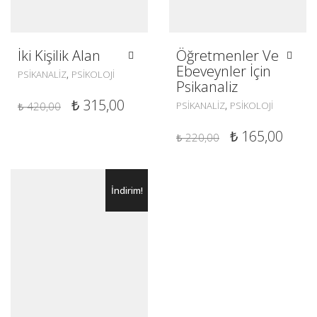
İki Kişilik Alan
Öğretmenler Ve
Ebeveynler İçin
,
PSIKANALIZ
PSIKOLOJI
Psikanaliz
ORIJINAL
ŞU
₺
315,00
,
₺
420,00
PSIKANALIZ
PSIKOLOJI
FIYAT:
ANDAKI
ORIJINAL
ŞU
₺
165,00
₺
220,00
₺ 420,00.
FIYAT:
FIYAT:
ANDA
₺ 315,00.
₺ 220,00.
FIYAT
İndirim!
₺ 165