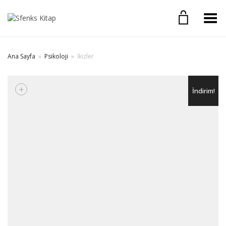
Toggle Menu
Ana Sayfa
»
Psikoloji
»
İkizler
+
İndirim!