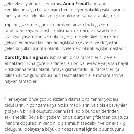
geleneksel yolunuz izlememiş;
Anna Freud
’la beraber
kendilerine özgü bir yaklaşım benimseyerek ikizlik psikolojisinin
farklı yönlerini ele alan zengin verilere ve sonuçlara ulaşmıştır.
Yapılan gözlemler günlük olarak ve birden fazla gözlemci
tarafından kaydedilmiştir. Çalışmanın amacı, “az sayıda ikiz
çocuğun yaşamlarını ve onların gelişimleriyle diğer çocukların
gelişimleri arasındaki farkları açıklayan çevresel ve doğuştan
gelen koşulları ayrıntılı olarak incelemek” olarak açıklanmaktadır.
Dorothy Burlingham
, ikiz sahibi olma fantezilerini de ele
almaktadır. Ona göre ikiz fantezileri ödipal evrede yaşanan hayal
kırıklıklarına tepki olarak ortaya çıkmaktadır. Bu fanteziler, iyi
bilinen iki tür gündüzdüşünün taşımaktadır: aile romantizmi ve
hayvan fantezileri.
——————————-
“Her şeyden önce çocuk, ikizlerin daima birbirlerinin yoldaşı
olduklarını, hiçbir zaman yalnız kalmadıklarını ve tıpkı ebeveynler
gibi yakın bir ikili oluşturduklarını fark edip bundan derinden
etkilenebilir. Böyle bir gözlem, onda dünyanın çiftlerden oluştuğu
inancını doğurabilir; kendini dışlanmış hissedebilir ve bir eksikliği
olduğunu, dolayısıyla büyük bir dezavantaj içinde bulunduğunu