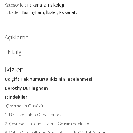
Kategoriler:
Psikanaliz
,
Psikoloji
Etiketler:
Burlingham
,
İkizler
,
Psikanaliz
Açıklama
Ek bilgi
İkizler
Üç Çift Tek Yumurta İkizinin İncelenmesi
Dorothy Burlingham
İçindekiler
Çevirmenin Önsözü
1. Bir İkize Sahip Olma Fantezisi
2. Çevresel Etkilerin İkizlerin Gelişimindeki Rolü
3. Vaka Materyallerine Genel Bakış: Üç Çift Tek Yumurta İkizi