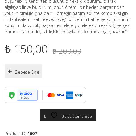
düşünebilir. Kendi ‘tek’ oluşunu bir eksiklik durumu olarak
algılayabilir ve bu durum, onun önemli bir beden parçasından
yoksun bırakıldığına dair —örneğin hadım edilme kompleksi gibi
— fantezilerini sahneleyebileceği bir zemin haline gelebilir. Bunun
sonucunda çocuk, başka nesnelere yönelerek bu eksikliği gerçek
ikameler ya da düşsel ilişkiler yoluyla telafi etmeye çalışacaktır.”
Orijinal
Şu
₺
150,00
₺
200,00
fiyat:
andaki
₺ 200,00.
fiyat:
Sepete Ekle
₺ 150,00.
İstek Listeme Ekle
Product ID:
1607