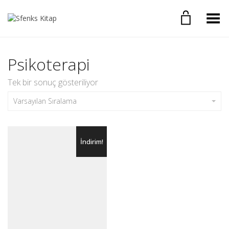
Toggle Menu
Psikoterapi
Tek bir sonuç gösteriliyor
Varsayılan Sıralama
İndirim!