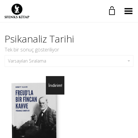
Toggle Menu
Psikanaliz Tarihi
Tek bir sonuç gösteriliyor
Varsayılan Sıralama
İndirim!