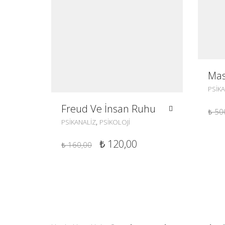
Mas
PSIK
Freud Ve İnsan Ruhu
₺
50
,
PSIKANALIZ
PSIKOLOJI
ORIJINAL
ŞU
₺
120,00
₺
160,00
FIYAT:
ANDAKI
₺ 160,00.
FIYAT:
₺ 120,00.